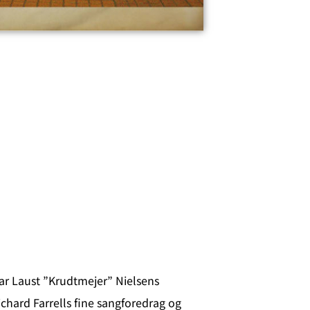
ar Laust ”Krudtmejer” Nielsens
ard Farrells fine sangforedrag og