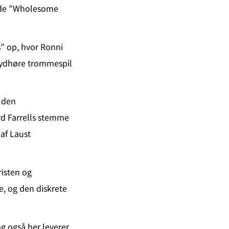
nde ”Wholesome
s” op, hvor Ronni
lydhøre trommespil
r den
d Farrells stemme
af Laust
isten og
, og den diskrete
g også her leverer