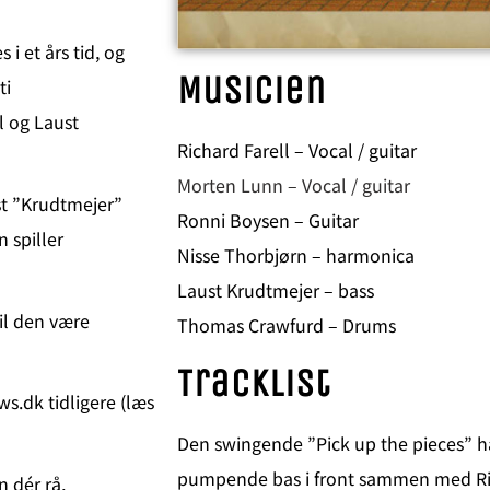
 et års tid, og
Musicien
ti
ll og Laust
Richard Farell – Vocal / guitar
Morten Lunn – Vocal / guitar
st ”Krudtmejer”
Ronni Boysen – Guitar
 spiller
Nisse Thorbjørn – harmonica
Laust Krudtmejer – bass
il den være
Thomas Crawfurd – Drums
Tracklist
s.dk tidligere (læs
Den swingende ”Pick up the pieces” h
pumpende bas i front sammen med Rich
n dér rå,