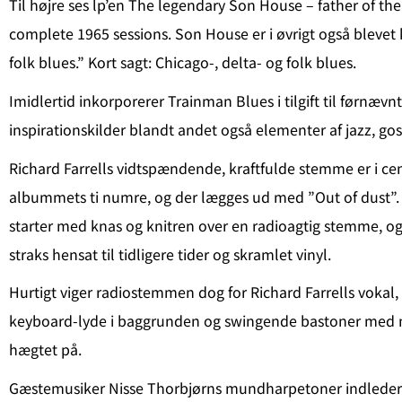
Til højre ses lp’en The legendary Son House – father of the
complete 1965 sessions. Son House er i øvrigt også blevet 
folk blues.” Kort sagt: Chicago-, delta- og folk blues.
Imidlertid inkorporerer Trainman Blues i tilgift til førnævn
inspirationskilder blandt andet også elementer af jazz, go
Richard Farrells vidtspændende, kraftfulde stemme er i c
albummets ti numre, og der lægges ud med ”Out of dus
starter med knas og knitren over en radioagtig stemme, og
straks hensat til tidligere tider og skramlet vinyl.
Hurtigt viger radiostemmen dog for Richard Farrells voka
keyboard-lyde i baggrunden og swingende bastoner med 
hægtet på.
Gæstemusiker Nisse Thorbjørns mundharpetoner indleder –