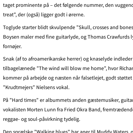
taget prominente på – det følgende nummer, den vugge
treat”, der (også) ligger godt i ørerne.
Toglyde starter blidt skvulpende ”Skull, crosses and bone
Boysen maler med fine guitarlyde, og Thomas Crawfurds 
fornøjer.
Snak (af to afroamerikanske herrer) og knaselyde indlede
tilbagelænede ”The wind will blow me home”, hvor Richar
kommer på arbejde og næsten når falsetlejet, godt støttet 
”Krudtmejers” Nielsens vokal.
På ”Hard times” er albummets anden gæstemusiker, guitar
vokalisten Morten Lunn fra Fried Okra Band, fremtrædende
reggae- og soul-påvirkning tydelig.
Den sprælske ”Walking blues” har aner til Muddy Waters, o