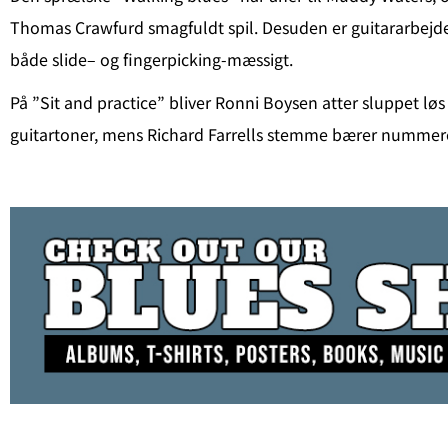
Thomas Crawfurd smagfuldt spil. Desuden er guitararbejde
både slide– og fingerpicking-mæssigt.
På ”Sit and practice” bliver Ronni Boysen atter sluppet l
guitartoner, mens Richard Farrells stemme bærer nummere