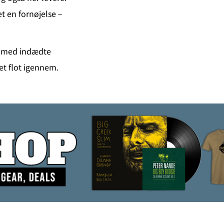
t en fornøjelse –
øs med indædte
t flot igennem.