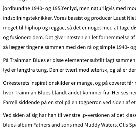
jordbundne 1940- og 1950’er lyd, men naturligvis med m
indspilningsteknikker. Vores bassist og producer Laust Niel
meget til hiphop og reggae, så det er noget med at tage d
og fusionere dem. Det giver næsten en let fornemmelse af
så lægger tingene sammen med den rå og simple 1940- og 1
På Trainman Blues er disse elementer subtilt lagt sammen
lyd er langtfra tung. Den er tværtimod æterisk, og så er de
Orkesterets inspirationskilder er mange, og på coveret får
hvor Trainman Blues blandt andet kommer fra. Her ses ne
Farrell siddende på en stol på en togperron ved siden af et
Ved siden af sig har han til venstre lp-versionen af det kla
blues-album Fathers and sons med Muddy Waters, Otis Sp