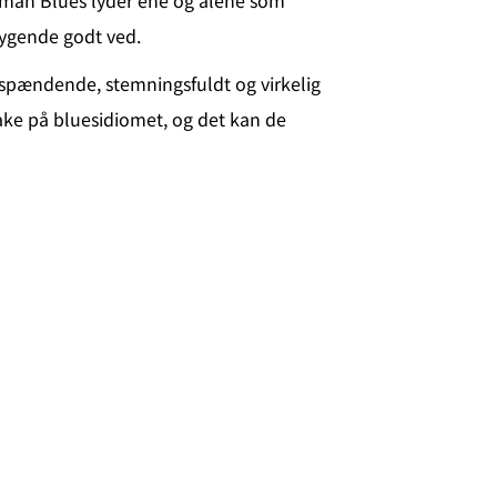
nman Blues lyder ene og alene som
rygende godt ved.
 spændende, stemningsfuldt og virkelig
ake på bluesidiomet, og det kan de