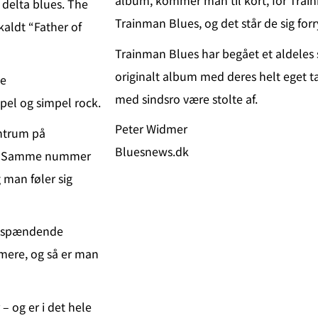
album, kommer man til kort, for Trai
 delta blues. The
Trainman Blues, og det står de sig for
kaldt “Father of
Trainman Blues har begået et aldeles
originalt album med deres helt eget t
te
med sindsro være stolte af.
spel og simpel rock.
Peter Widmer
entrum på
Bluesnews.dk
t”. Samme nummer
 man føler sig
l, spændende
mere, og så er man
 og er i det hele