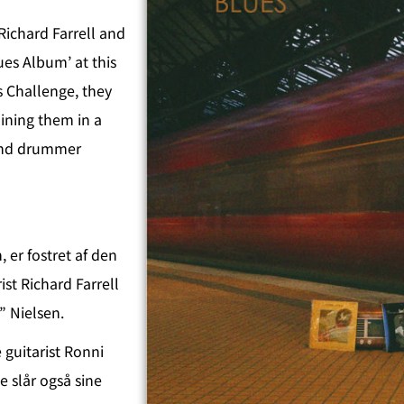
 Richard Farrell and
ues Album’ at this
s Challenge, they
oining them in a
 and drummer
 er fostret af den
ist Richard Farrell
” Nielsen.
 guitarist Ronni
slår også sine