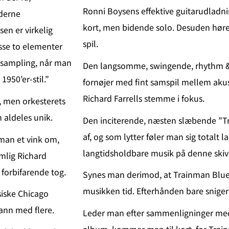
Ronni Boysens effektive guitarudladni
oderne
kort, men bidende solo. Desuden hør
sen er virkelig
spil.
isse to elementer
 sampling, når man
Den langsomme, swingende, rhythm &
950’er-stil.”
fornøjer med fint samspil mellem akus
Richard Farrells stemme i fokus.
, men orkesterets
n aldeles unik.
Den inciterende, næsten slæbende ”Tre
af, og som lytter føler man sig totalt l
 man et vink om,
langtidsholdbare musik på denne skiv
mlig Richard
 forbifarende tog.
Synes man derimod, at Trainman Blues
musikken tid. Efterhånden bare sniger 
ssiske Chicago
ann med flere.
Leder man efter sammenligninger med