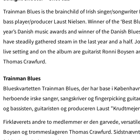
Trainman Blues is the brainchild of Irish singer/songwriter
bass player/producer Laust Nielsen. Winner of the ‘Best Bl
year’s Danish music awards and winner of the Danish Blue
have steadily gathered steam in the last year and a half. J
live setting and on the album are guitarist Ronni Boysen
Thomas Crawfurd.
Trainman Blues
Blueskvartetten Trainman Blues, der har base i København,
herboende irske sanger, sangskriver og fingerpicking guitar
og bassisten, guitaristen og produceren Laust ”Krudtmejer
Firkløverets andre to medlemmer er den garvede, versatile
Boysen og trommeslageren Thomas Crawfurd. Sidstnævnte 