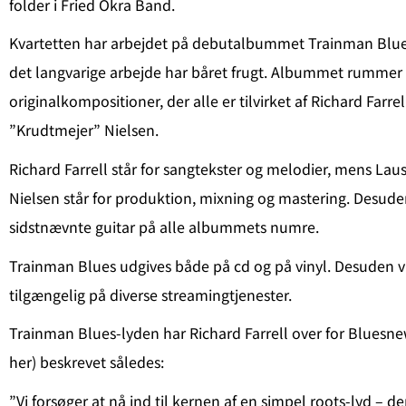
folder i Fried Okra Band.
Kvartetten har arbejdet på debutalbummet Trainman Blues i
det langvarige arbejde har båret frugt. Albummet rummer 
originalkompositioner, der alle er tilvirket af Richard Farre
”Krudtmejer” Nielsen.
Richard Farrell står for sangtekster og melodier, mens Lau
Nielsen står for produktion, mixning og mastering. Desuden
sidstnævnte guitar på alle albummets numre.
Trainman Blues udgives både på cd og på vinyl. Desuden v
tilgængelig på diverse streamingtjenester.
Trainman Blues-lyden har Richard Farrell over for Bluesnew
her) beskrevet således:
”Vi forsøger at nå ind til kernen af en simpel roots-lyd – de